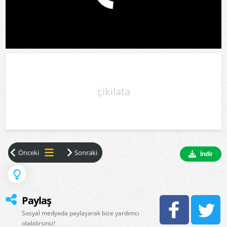
çikilata
İndir
Paylaş
Sosyal medyada paylaşarak bize yardımcı
olabilirsiniz!