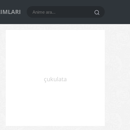
LIMLARI
çukulata