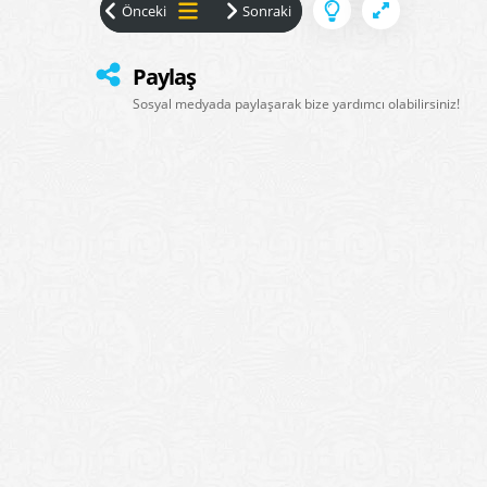
Paylaş
Sosyal medyada paylaşarak bize yardımcı olabilirsiniz!