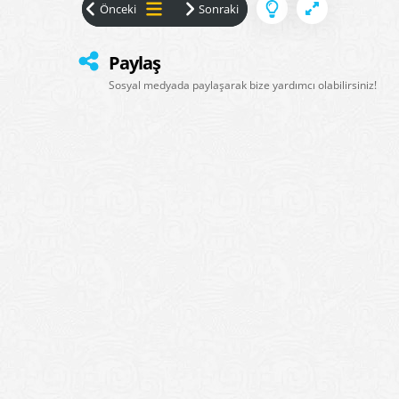
Paylaş
Sosyal medyada paylaşarak bize yardımcı olabilirsiniz!