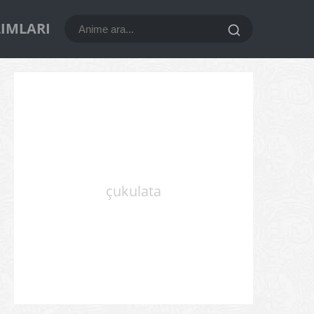
LIMLARI
çukulata