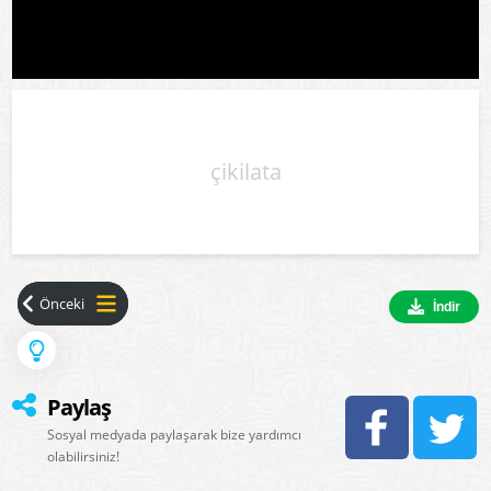
çikilata
İndir
Paylaş
Sosyal medyada paylaşarak bize yardımcı
olabilirsiniz!