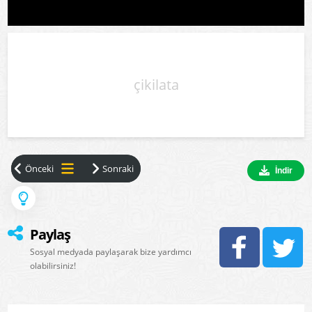
çikilata
İndir
Paylaş
Sosyal medyada paylaşarak bize yardımcı
olabilirsiniz!